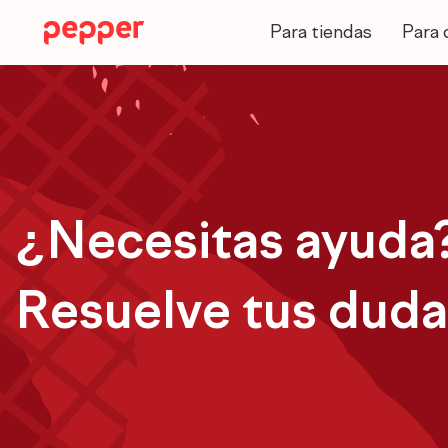
Ir
al
Para tiendas
Para 
contenido
¿Necesitas ayuda
Resuelve tus duda