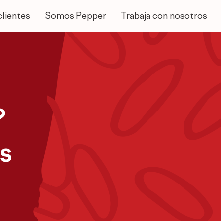
clientes
Somos Pepper
Trabaja con nosotros
?
s