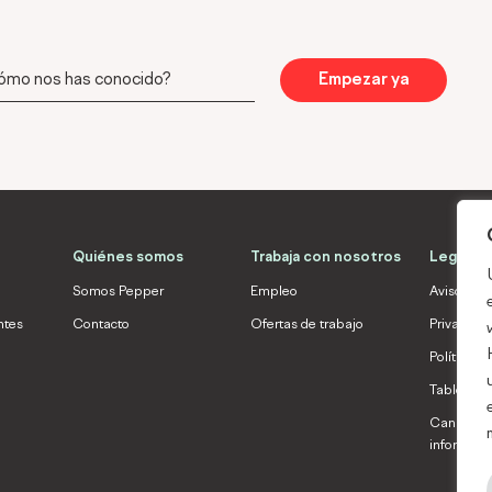
mo
Empezar ya
cido?
Quiénes somos
Trabaja con nosotros
Legal
Somos Pepper
Empleo
Aviso Leg
ntes
Contacto
Ofertas de trabajo
Privacida
Política d
Tablón de
Canal int
informaci