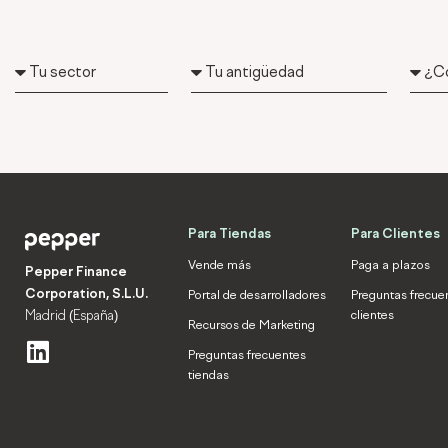
Tu
Tu
¿Có
sector
antigüedad
nos
has
cono
Para Tiendas
Para Clientes
Vende más
Paga a plazos
Pepper Finance
Corporation, S.L.U.
Portal de desarrolladores
Preguntas frecue
Madrid (España)
clientes
Recursos de Marketing
L
Preguntas frecuentes
i
tiendas
n
k