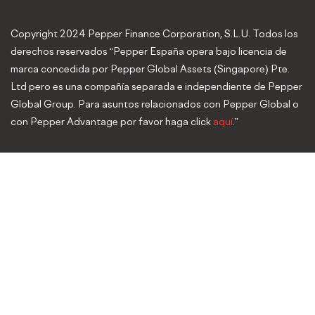
Copyright 2024 Pepper Finance Corporation, S.L.U. Todos los
derechos reservados “Pepper España opera bajo licencia de
marca concedida por Pepper Global Assets (Singapore) Pte.
Ltd pero es una compañía separada e independiente de Pepper
Global Group. Para asuntos relacionados con Pepper Global o
con Pepper Advantage por favor haga click
aquí
.”