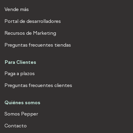
k
e
Vende más
d
Portal de desarrolladores
i
n
Recursos de Marketing
Preguntas frecuentes tiendas
Para Clientes
Paga a plazos
Preguntas frecuentes clientes
Quiénes somos
Somos Pepper
Contacto