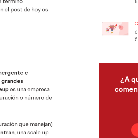
n término
f
n el post de hoy os
C
¿
y
mergente e
¿A q
n
grandes
comenz
eup
es una empresa
uración o número de
turación que manejan)
entran
, una scale up