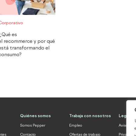
Corporativo
¿Qué es
el recommerce y por qué
está transformando el
consumo?
Quiénes somos
Trabaja con nosotros
Legal
Somos Pepper
Empleo
Aviso Leg
ntes
Contacto
Ofertas de trabajo
Privacida