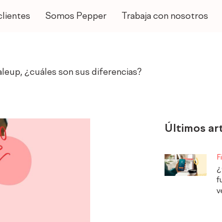
clientes
Somos Pepper
Trabaja con nosotros
leup, ¿cuáles son sus diferencias?
Últimos ar
F
¿
f
v