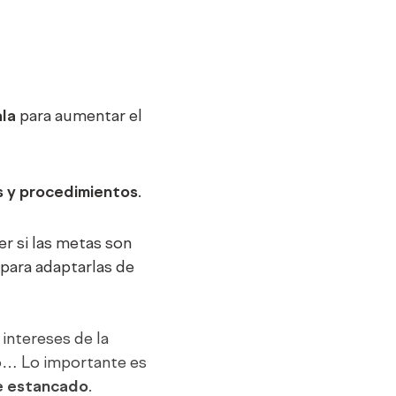
ala
para aumentar el
s y procedimientos
.
r si las metas son
 para adaptarlas de
intereses de la
o… Lo importante es
se estancado
.