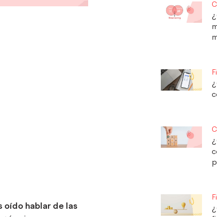
C
¿
m
,
m
F
¿
c
C
¿
c
p
F
 oído hablar de las
¿