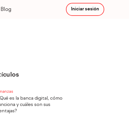
Blog
Iniciar sesión
Main
Menu
tículos
inanzas
Qué es la banca digital, cómo
unciona y cuáles son sus
entajas?