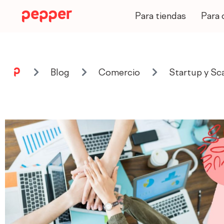
Ir
al
Para tiendas
Para 
contenido
Blog
Comercio
Startup y Sca