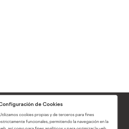
Configuración de Cookies
Noticias
Utilizamos cookies propias y de terceros para fines
al
Blog
estrictamente funcionales, permitiendo la navegación en la
d
web, así como para fines analíticos y para optimizar la web.