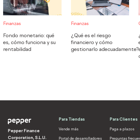
Finanzas
Finanzas
Fondo monetario: qué
¿Qué es el riesgo
es, cómo funciona y su
financiero y cómo
rentabilidad
gestionarlo adecuadamente?
Para Tiendas
Para Clientes
Vende más
Paga a plazos
Pepper Finance
Corporation, S.L.U.
Portal de desarrolladores
Preguntas frecue