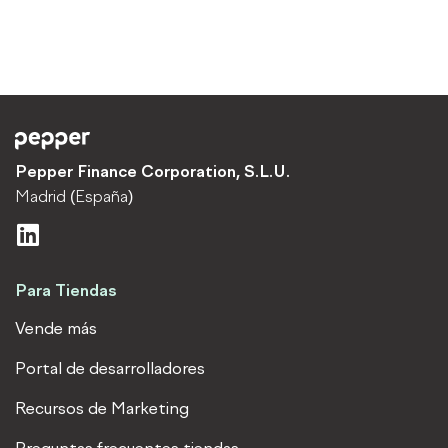
Pepper Finance Corporation, S.L.U.
Madrid (España)
L
i
n
Para Tiendas
k
e
Vende más
d
Portal de desarrolladores
i
n
Recursos de Marketing