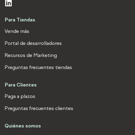
L
i
n
Para Tiendas
k
e
Vende más
d
Portal de desarrolladores
i
n
Recursos de Marketing
Preguntas frecuentes tiendas
Para Clientes
Paga a plazos
Preguntas frecuentes clientes
Quiénes somos