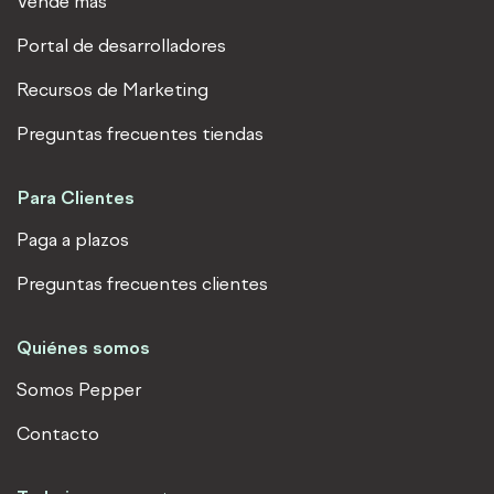
e
Vende más
d
Portal de desarrolladores
i
n
Recursos de Marketing
Preguntas frecuentes tiendas
Para Clientes
Paga a plazos
Preguntas frecuentes clientes
Quiénes somos
Somos Pepper
Contacto