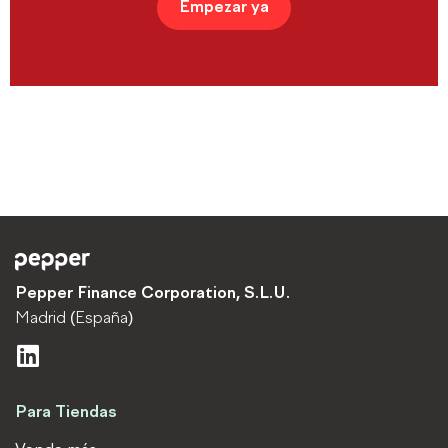
Empezar ya
Pepper Finance Corporation, S.L.U.
Madrid (España)
L
i
n
Para Tiendas
k