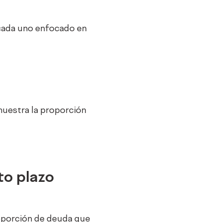
 cada uno enfocado en
l
muestra la proporción
to plazo
roporción de deuda que