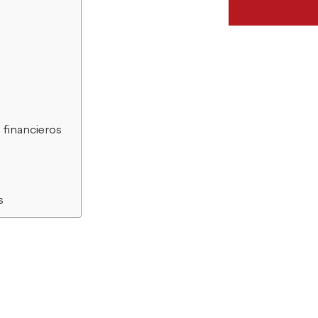
?
s financieros
es