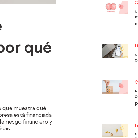
C
¿
m
e
m
por qué
F
¿
c
C
¿
c
p
ro que muestra qué
resa está financiada
de riesgo financiero y
F
icas.
¿