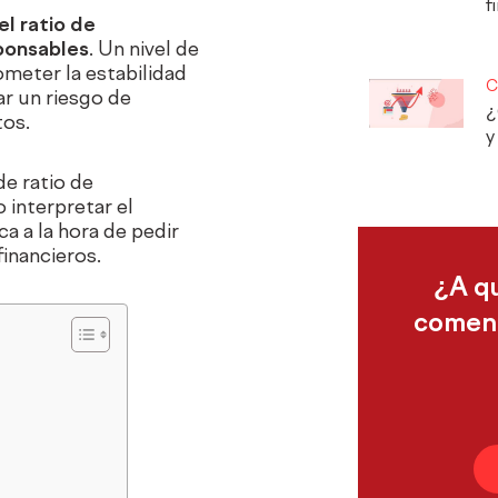
f
el ratio de
ponsables
. Un nivel de
eter la estabilidad
C
ar un riesgo de
¿
tos.
y
e ratio de
interpretar el
 a la hora de pedir
financieros.
¿A q
comenz