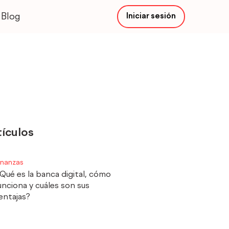
Blog
Iniciar sesión
Main
Menu
tículos
inanzas
Qué es la banca digital, cómo
unciona y cuáles son sus
entajas?