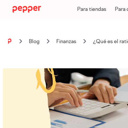
Ir
al
Para tiendas
Para 
contenido
Blog
Finanzas
¿Qué es el rat